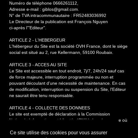
Numéro de téléphone 0666261112,
Adresse e-mail : giblos@gmail.com.
N° de TVA intracommunautaire : FR52483036992
Le Directeur de la publication est François Nguyen
ci-après l'"Editeur".
ARTICLE 2 - L'HEBERGEUR
L'hébergeur du Site est la société OVH France, dont le siège
social est situé au 2, rue Kellermann,
59100 Roubaix.
ARTICLE 3 - ACCES AU SITE
Le Site est accessible en tout endroit, 7j/7, 24h/24 sauf cas
de force majeure, interruption
programmée ou non et
pouvant découlant d’une nécessité de maintenance.
En cas
de modification, interruption ou suspension du Site, l'Editeur
ne saurait être tenu responsable.
ARTICLE 4 - COLLECTE DES DONNEES
Le site est exempté de déclaration à la Commission
Nationale Informatique et Libertés (CNIL) dans la
mesure où
il ne collecte aucune donnée concernant les utilisateurs.
Ce site utilise des cookies pour vous assurer